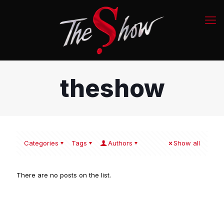
theshow
Categories
Tags
Authors
Show all
There are no posts on the list.